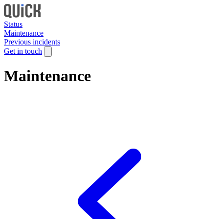
Status
Maintenance
Previous incidents
Get in touch
Maintenance