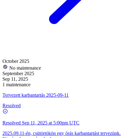
October 2025
No maintenance
September 2025
Sep 11, 2025
1 maintenance
Tervezett karbantartás 2025-09-11
Resolved
Resolved
Sep 11, 2025 at 5:00pm UTC
2025.09.11-én, csütörtökön egy órás karbantartást tervezünk.